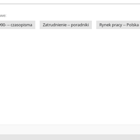
owe:
1990- -- czasopisma
Zatrudnienie -- poradniki
Rynek pracy -- Polska 