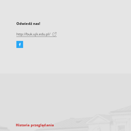
Odwiedź nas!
http://buk.ujk.edu.pl/
Facebook
Link
zewnętrzny,
otworzy
się
w
nowej
karcie
Historia przeglądania