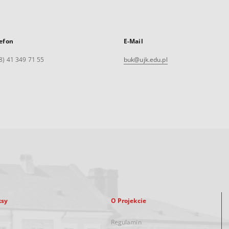
efon
E-Mail
8) 41 349 71 55
buk@ujk.edu.pl
ksy
O Projekcie
Regulamin