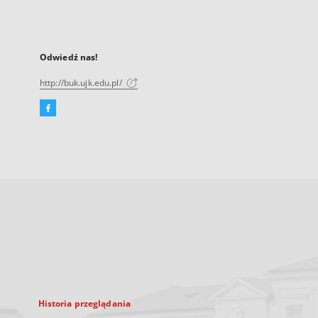
Odwiedź nas!
http://buk.ujk.edu.pl/
Facebook
Link
zewnętrzny,
otworzy
się
w
nowej
karcie
Historia przeglądania