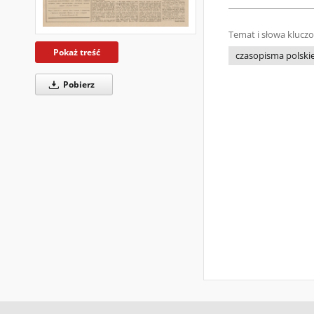
Temat i słowa klucz
Pokaż treść
czasopisma polskie 
Pobierz