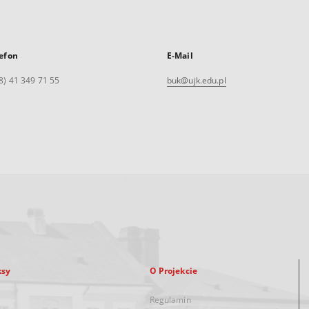
efon
E-Mail
8) 41 349 71 55
buk@ujk.edu.pl
ksy
O Projekcie
Regulamin