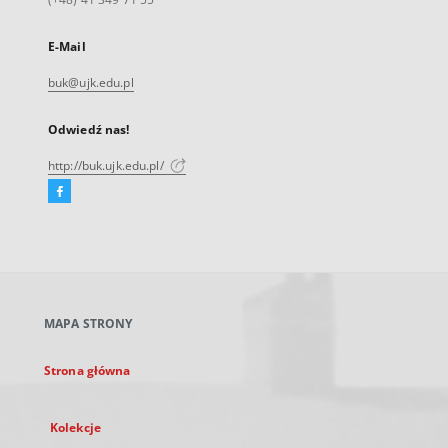
E-Mail
buk@ujk.edu.pl
Odwiedź nas!
http://buk.ujk.edu.pl/
Facebook
Link
zewnętrzny,
otworzy
się
w
nowej
MAPA STRONY
karcie
Strona główna
Kolekcje