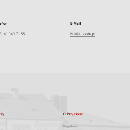
efon
E-Mail
8) 41 349 71 55
buk@ujk.edu.pl
ksy
O Projekcie
Regulamin