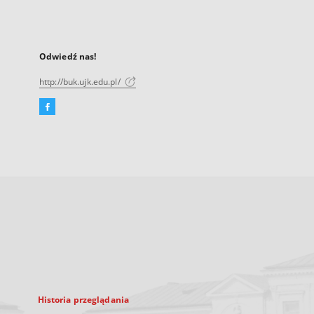
Odwiedź nas!
http://buk.ujk.edu.pl/
Facebook
Link
zewnętrzny,
otworzy
się
w
nowej
karcie
Historia przeglądania