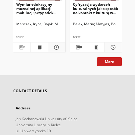
Wymiar edukacyjny
Cyfryzacja wydarzeń
muzealnej aplikacji
kulturalnych jako sposób
mobilnej: przypadek
na kontakt z kulturą w
Żydowskiego Muzeum
dobie pandemii COVID-
Galicja w Krakowie
19 oraz dalsze
Manczak, Iryna
Bajak, Maria
Bajak, Maria
Matyjas, Bożena. Red.
perspektywy
tekst
tekst
More
CONTACT DETAILS
Address
Jan Kochanowski University of Kielce
University Library in Kielce
ul. Uniwersytecka 19