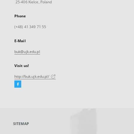
25-406 Kielce, Poland
Phone
(+48) 41 349 71 55
E-Mail
buk@ujk.edu.pl
Visit us!
http://buk.ujk.edu.pl/
Facebook
External
link,
will
open
in
a
SITEMAP
new
tab