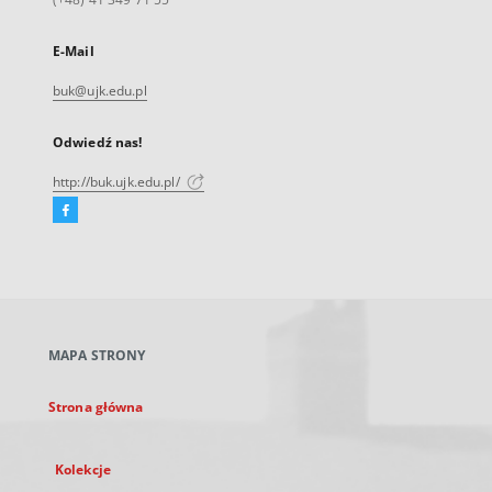
E-Mail
buk@ujk.edu.pl
Odwiedź nas!
http://buk.ujk.edu.pl/
Facebook
Link
zewnętrzny,
otworzy
się
w
nowej
MAPA STRONY
karcie
Strona główna
Kolekcje