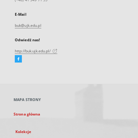
E-Mail
buk@ujk.edu.pl
Odwiedź nas!
http://buk.ujk.edu.pl/
Facebook
Link
zewnętrzny,
otworzy
się
w
nowej
MAPA STRONY
karcie
Strona główna
Kolekcje