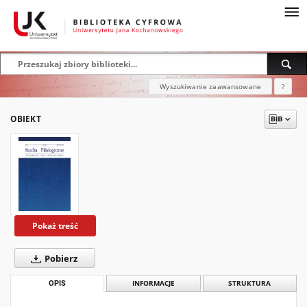
Wyszukiwanie zaawansowane
?
OBIEKT
Pokaż treść
Pobierz
OPIS
INFORMACJE
STRUKTURA