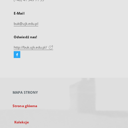
E-Mail
buk@ujk.edu.pl
Odwiedź nas!
http://buk.ujk.edu.pl/
Facebook
Link
zewnętrzny,
otworzy
się
w
nowej
MAPA STRONY
karcie
Strona główna
Kolekcje