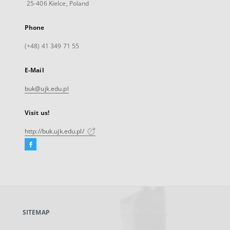
25-406 Kielce, Poland
Phone
(+48) 41 349 71 55
E-Mail
buk@ujk.edu.pl
Visit us!
http://buk.ujk.edu.pl/
Facebook
External
link,
will
open
in
a
SITEMAP
new
tab