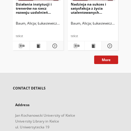
Działania instytucji i
Nadzieja na sukces i
Sa
trenerów na rzecz
satysfakcja z życia
sza
rozwoju uzdolnień
utalentowanych
ró
sportowych dzieci w
sportowczyń i
czasie izolacji społecznej
sportowców
Baum, Alicja
Łukasiewicz-Wieleba, Joanna
Baum, Alicja
Łukasiewicz-Wieleba, J
Bau
spowodowanej
pandemią COVID-19.
Perspektywa rodzicielska
tekst
tekst
tek
More
CONTACT DETAILS
Address
Jan Kochanowski University of Kielce
University Library in Kielce
ul. Uniwersytecka 19