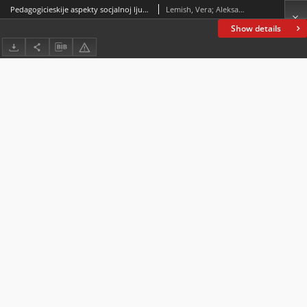
Pedagogicieskije aspekty socjalnoj ljudej osusiestwljajusiaih uhod za rodstwiennikami, bolnymi demenciej
Lemish, Vera; Aleksandrova, Nataliya
Show details