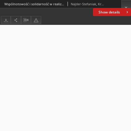
Wspólnotowość i solidarność w realizowaniu pedagogiki twórczości
Najder-Stefaniak, Krystyna
Show details