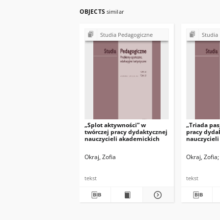
OBJECTS
similar
Studia Pedagogiczne
Studia
„Splot aktywności” w
„Triada pas
twórczej pracy dydaktycznej
pracy dyda
nauczycieli akademickich
nauczycieli
relacja z b
Okraj, Zofia
Okraj, Zofia
tekst
tekst