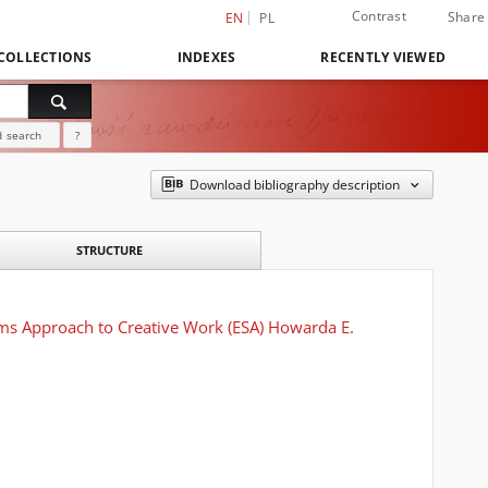
Contrast
Share
EN
PL
COLLECTIONS
INDEXES
RECENTLY VIEWED
 search
?
Download bibliography description
STRUCTURE
ems Approach to Creative Work (ESA) Howarda E.