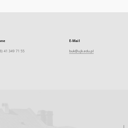
one
E-Mail
8) 41 349 71 55
buk@ujk.edu.pl