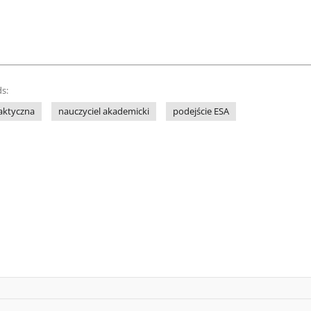
s:
aktyczna
nauczyciel akademicki
podejście ESA