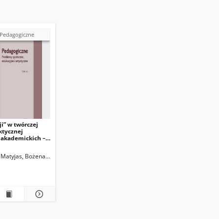
 Pedagogiczne
ji” w twórczej
ktycznej
 akademickich –
adań
Matyjas, Bożena. Red.