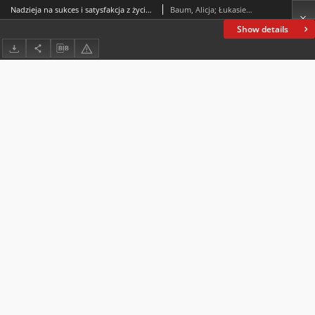
Nadzieja na sukces i satysfakcja z życia utalentowanych sportowczyń i sportowców
Baum, Alicja; Łukasiewicz-Wieleba, Joanna
Show details