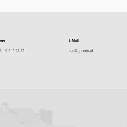
one
E-Mail
8) 41 349 71 55
buk@ujk.edu.pl