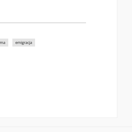
sma
emigracja