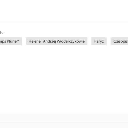
s:
mps Pluriel”
Hélène i Andrzej Włodarczykowie
Paryż
czasopi