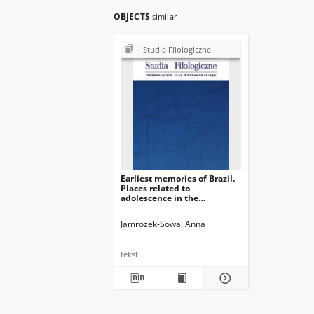
OBJECTS
similar
Studia Filologiczne
Earliest memories of Brazil.
Places related to
adolescence in the
autobiographical texts of
Tomasz Łychowski
Jamrozek-Sowa, Anna
tekst