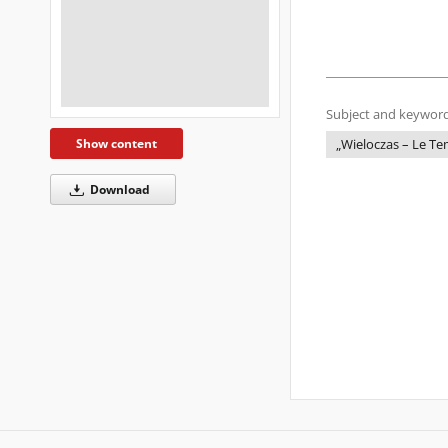
Subject and keyword
Show content
„Wieloczas – Le Te
Download