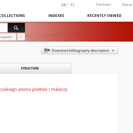
Contrast
Share
EN
PL
COLLECTIONS
INDEXES
RECENTLY VIEWED
 search
?
Download bibliography description
STRUCTURE
ncuskiego pisma poetów i malarzy