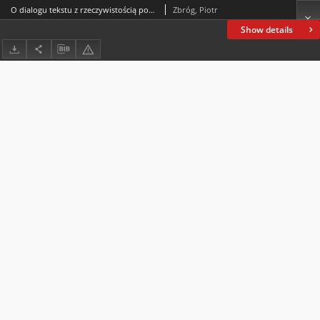
O dialogu tekstu z rzeczywistością pozajęzykową, czyli relacje wewnętrzne w najdawniejszych grupach apozycyjnych a ich denotacja
Zbróg, Piotr
Show details