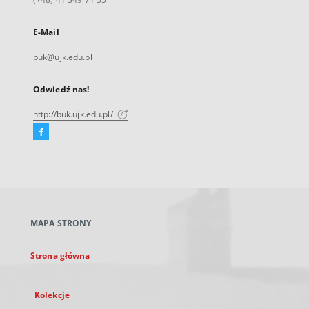
E-Mail
buk@ujk.edu.pl
Odwiedź nas!
http://buk.ujk.edu.pl/
Facebook
Link
zewnętrzny,
otworzy
się
w
nowej
MAPA STRONY
karcie
Strona główna
Kolekcje