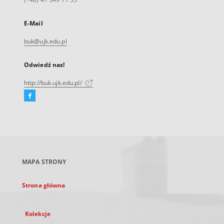
E-Mail
buk@ujk.edu.pl
Odwiedź nas!
http://buk.ujk.edu.pl/
Facebook
Link
zewnętrzny,
otworzy
się
w
nowej
MAPA STRONY
karcie
Strona główna
Kolekcje