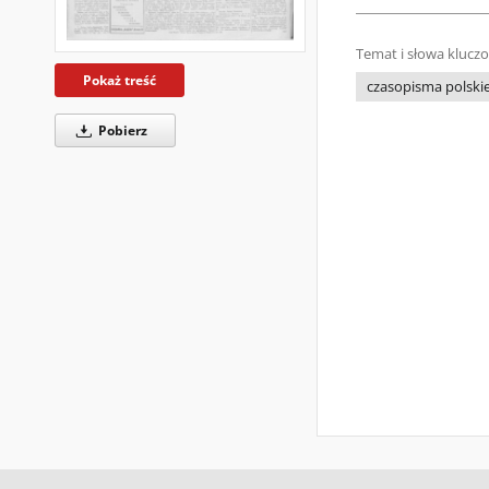
Temat i słowa klucz
Pokaż treść
czasopisma polskie 
Pobierz