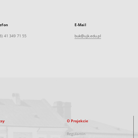
efon
E-Mail
8) 41 349 71 55
buk@ujk.edu.pl
ksy
O Projekcie
Regulamin