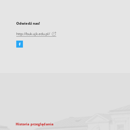
Odwiedź nas!
http://buk.ujk.edu.pl/
Facebook
Link
zewnętrzny,
otworzy
się
w
nowej
karcie
Historia przeglądania