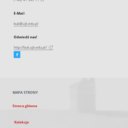
E-Mail
buk@ujk.edu.pl
Odwiedź nas!
http://buk.ujk.edu.pl/
Facebook
Link
zewnętrzny,
otworzy
się
w
nowej
MAPA STRONY
karcie
Strona główna
Kolekcje