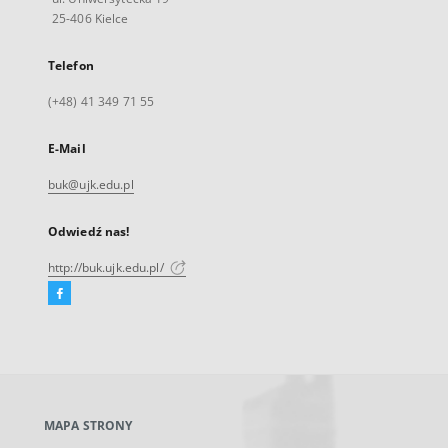
25-406 Kielce
Telefon
(+48) 41 349 71 55
E-Mail
buk@ujk.edu.pl
Odwiedź nas!
http://buk.ujk.edu.pl/
Facebook
Link
zewnętrzny,
otworzy
się
w
nowej
MAPA STRONY
karcie