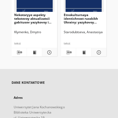
Nekotoryye aspekty
Etnokulturnaya
Ru
tekstovoy aktualizatsii
identichnost russkikh
gla
gabitusov yazykovoy i
Ukrainy: yazykovoy
gov
kulturnoy kartiny
vopros
poz
leksemy ptitsa v
Klymenko, Dmytro
Starodubtseva, Anastasiya
Kny
redaktsiyakh romana
M.A. Bulgakova „Master i
Margarita”
tekst
tekst
tek
DANE KONTAKTOWE
Adres
Uniwersytet Jana Kochanowskiego
Biblioteka Uniwersytecka
ul. Uniwersytecka 19