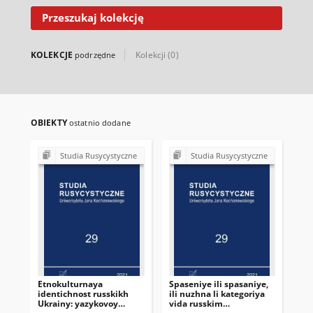
Przeszukaj kolekcję
KOLEKCJE
Kolekcji (0)
podrzędne
OBIEKTY
ostatnio dodane
Studia Rusycystyczne
Studia Rusycystyczne
Etnokulturnaya
Spaseniye ili spasaniye,
An
identichnost russkikh
ili nuzhna li kategoriya
po
Ukrainy: yazykovoy
vida russkim
sl