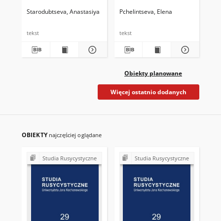
vopros
otglagolnym imenam
el
ya
Starodubtseva, Anastasiya
Pchelintseva, Elena
Pak
tekst
tekst
tek
Obiekty planowane
Więcej ostatnio dodanych
OBIEKTY
najczęściej oglądane
Studia Rusycystyczne
Studia Rusycystyczne