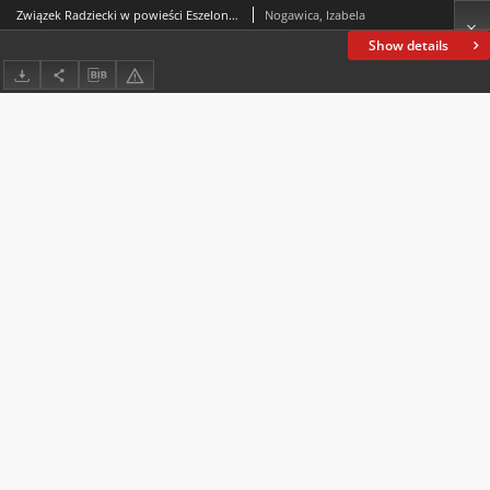
Związek Radziecki w powieści Eszelon do Samarkandy Jachiny Guzel The Soviet Union in the novel Echelon to Samarkand by Jachina Guzel
Nogawica, Izabela
Show details