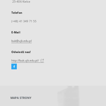
25-406 Kielce
Telefon
(+48) 41 349 71 55
E-Mail
buk@ujk.edu.pl
Odwiedź nas!
http://buk.ujk.edu.pl/
Facebook
Link
zewnętrzny,
otworzy
się
w
nowej
MAPA STRONY
karcie