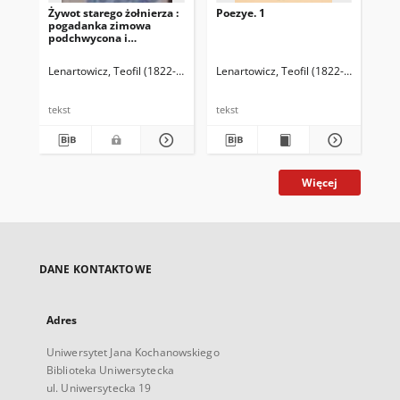
Żywot starego żołnierza :
Poezye. 1
O 
pogadanka zimowa
Koś
podchwycona i
rac
powtórzona wierszem
kwi
Lenartowicz, Teofil (1822-1893)
Balicki, Antoni Euzebiusz (1882-1956)
Lenartowicz, Teofil (1822-1893)
Len
tekst
tekst
tek
Więcej
DANE KONTAKTOWE
Adres
Uniwersytet Jana Kochanowskiego
Biblioteka Uniwersytecka
ul. Uniwersytecka 19