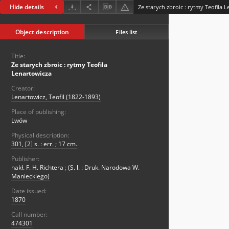
Hide details
Ze starych zbroic : rytmy Teofila 
Object description
Files list
Title:
Ze starych zbroic : rytmy Teofila
Lenartowicza
Creator:
Lenartowicz, Teofil (1822-1893)
Place of publishing:
Lwów
Physical description:
301, [2] s. : err. ; 17 cm.
Publisher:
nakł. F. H. Richtera
;
(S. l. : Druk. Narodowa W.
Manieckiego)
Date issued:
1870
Call number:
474301