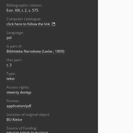
Bibliographic citation:
Estr. XIX, t. 2, s. 575
Computer catalogue:
click here to follow the link
Language:
pol
Is part of:
Biblioteka Narodowa (Lwów ; 1869)
Has part:
t. 3
Type:
tekst
Access rights:
otwarty dostęp
Format:
application/pdf
Location of original object:
BU Kielce
Source of Funding: