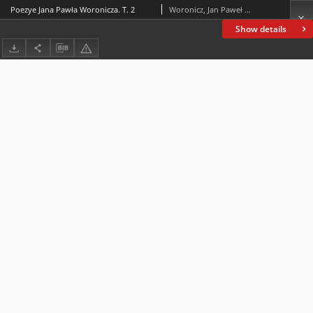
Poezye Jana Pawła Woronicza. T. 2
Woronicz, Jan Paweł (1757-1829)
Show details