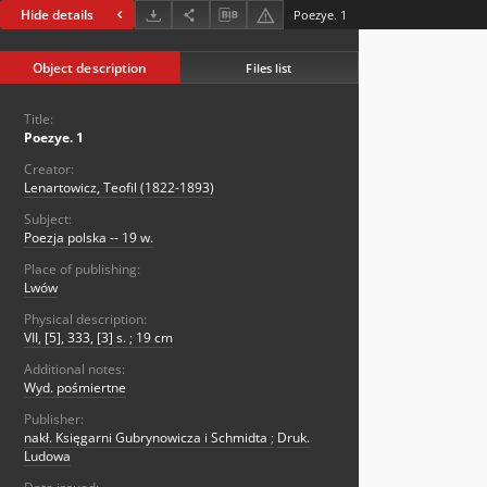
Hide details
Poezye. 1
Object description
Files list
Title:
Poezye. 1
Creator:
Lenartowicz, Teofil (1822-1893)
Subject:
Poezja polska -- 19 w.
Place of publishing:
Lwów
Physical description:
VII, [5], 333, [3] s. ; 19 cm
Additional notes:
Wyd. pośmiertne
Publisher:
nakł. Księgarni Gubrynowicza i Schmidta
;
Druk.
Ludowa