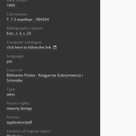
Date issued:
1895
Call number:
T. 1-2 współopr.
;
064264
Bibliographic citation:
Estr., t. 3, s. 23
Computer catalogue:
click here to follow the link
Language:
pol
Is part of:
Biblioteka Polska - Księgarnia Gubrynowicza i
Schmidta
Type:
tekst
Access rights:
otwarty dostęp
Format:
application/pdf
Location of original object: