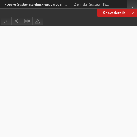
Poezye Gustawa Zielińskiego : wydanie zupełne. T. 2
Zieliński, Gustaw (1809-1881)
Show details