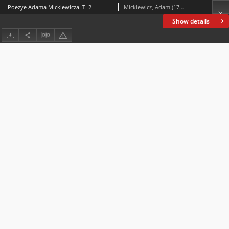
Poezye Adama Mickiewicza. T. 2
Mickiewicz, Adam (1798-1855)
Show details