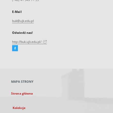
E-Mail
buk@ujk.edu.pl
Odwiedź nas!
http://buk.ujk.edu.pl/
Facebook
Link
zewnętrzny,
otworzy
się
w
nowej
MAPA STRONY
karcie
Strona główna
Kolekcje