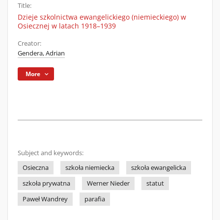
Title:
Dzieje szkolnictwa ewangelickiego (niemieckiego) w
Osiecznej w latach 1918–1939
Creator:
Gendera, Adrian
More
Subject and keywords:
Osieczna
szkoła niemiecka
szkoła ewangelicka
szkoła prywatna
Werner Nieder
statut
Paweł Wandrey
parafia