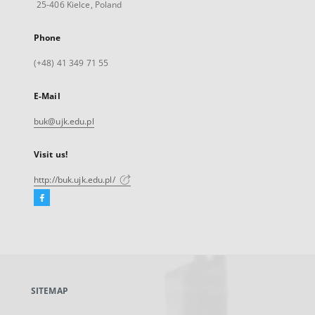
25-406 Kielce, Poland
Phone
(+48) 41 349 71 55
E-Mail
buk@ujk.edu.pl
Visit us!
http://buk.ujk.edu.pl/
Facebook
External
link,
will
open
in
a
SITEMAP
new
tab