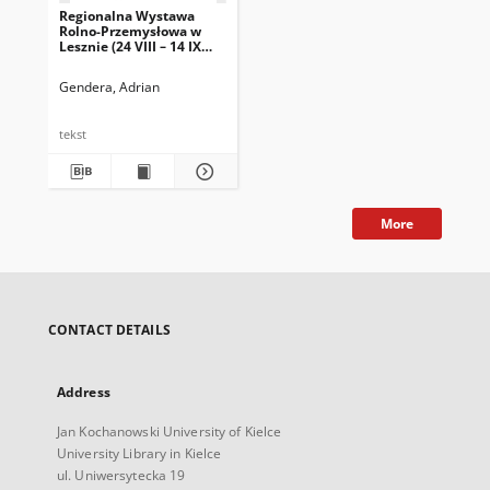
Regionalna Wystawa
Rolno-Przemysłowa w
Lesznie (24 VIII – 14 IX
1947) w perspektywie
społeczno-politycznej
Gendera, Adrian
powojnia. Studium
przypadku
tekst
More
CONTACT DETAILS
Address
Jan Kochanowski University of Kielce
University Library in Kielce
ul. Uniwersytecka 19