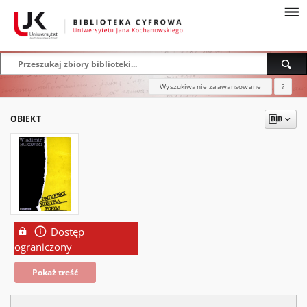
Wyszukiwanie zaawansowane
?
OBIEKT
Dostęp
ograniczony
Pokaż treść