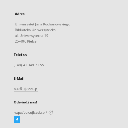
Adres
Uniwersytet Jana Kochanowskiego
Biblioteka Uniwersytecka
ul. Uniwersytecka 19
25-406 Kielce
Telefon
(+48) 41 349 71 55
E-Mail
buk@ujk.edu.pl
Odwiedź nas!
http://buk.ujk.edu.pl/
Facebook
Link