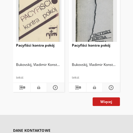
Pacyfiści kontra pokój
Pacyfiści kontra pokój
Lis
po
Bukovskij, Vladimir Konstantinovič (1942-2019)
Bukovskij, Vladimir Konstantinovič (
Mietkowski, Andrzej (195
Buk
tekst
tekst
tek
Więcej
DANE KONTAKTOWE