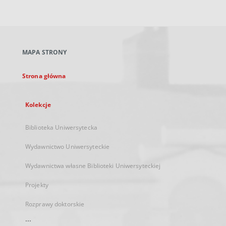
zewnętrzny,
otworzy
się
w
nowej
MAPA STRONY
karcie
Strona główna
Kolekcje
Biblioteka Uniwersytecka
Wydawnictwo Uniwersyteckie
Wydawnictwa własne Biblioteki Uniwersyteckiej
Projekty
Rozprawy doktorskie
...