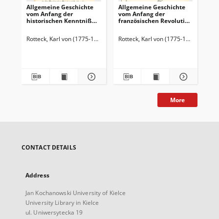
Allgemeine Geschichte
Allgemeine Geschichte
Obr
vom Anfang der
vom Anfang der
pow
historischen Kenntniß
französischen Revolution
na
bis auf unsere Zeiten :
bis zur Stiftung der
naj
für denkende
heiligen Allianz : für
Rotteck, Karl von (1775-1840)
Rotteck, Karl von (1775-1840)
Rot
Geschichtsfreunde. Bd. 1
denkende
Geschichtfreunde /
tek
More
CONTACT DETAILS
Address
Jan Kochanowski University of Kielce
University Library in Kielce
ul. Uniwersytecka 19