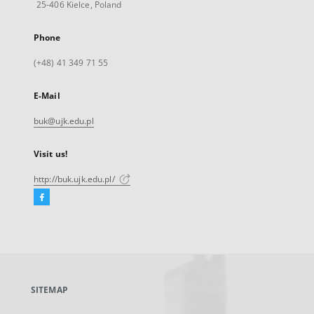
25-406 Kielce, Poland
Phone
(+48) 41 349 71 55
E-Mail
buk@ujk.edu.pl
Visit us!
http://buk.ujk.edu.pl/
Facebook
External
link,
will
open
in
a
SITEMAP
new
tab