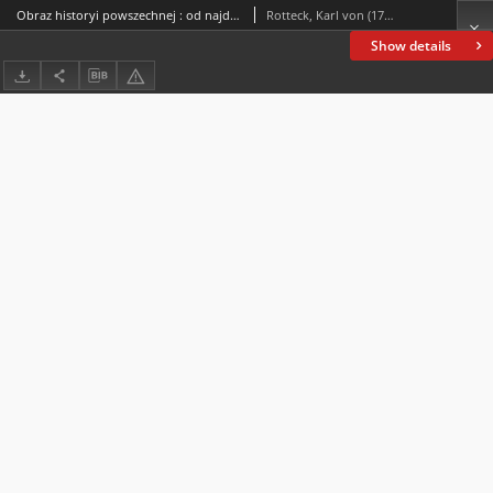
Obraz historyi powszechnej : od najdawniejszych do najnowszych czasów. T. 4
Rotteck, Karl von (1775-1840)
Show details