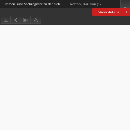
Namen- und Sachregister zu der siebenten Auflage von Carl von Rotteck's Allgemeine Geschichte in neun Bänden.
Rotteck, Karl von (1775-1840)
Show details