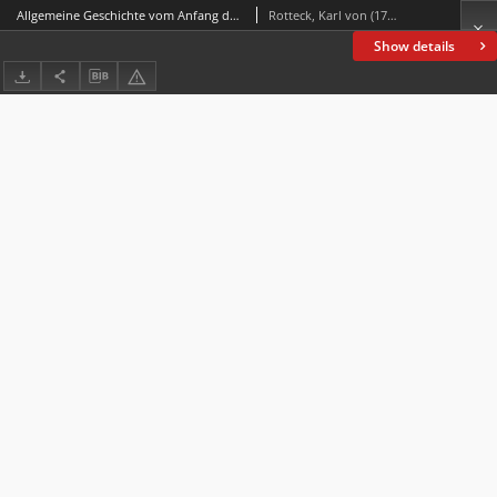
Allgemeine Geschichte vom Anfang der historischen Kenntniß bis auf unsere Zeiten : für denkende Geschichtsfreunde. Bd. 1
Rotteck, Karl von (1775-1840)
Show details