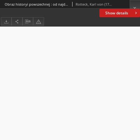
Obraz historyi powszechnej : od najdawniejszych do najnowszych czasów. T. 1
Rotteck, Karl von (1775-1840)
Show details