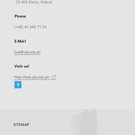
25-406 Kielce, Poland
Phone
(+48) 41 349 71 55
E-Mail
buk@ujk.edu.pl
Visit us!
http://buk.ujk.edu.pl/
Facebook
External
link,
will
open
in
a
SITEMAP
new
tab