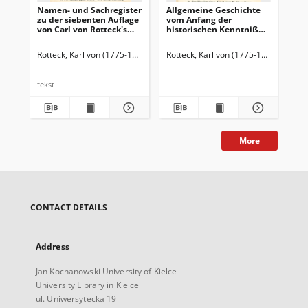
Namen- und Sachregister
Allgemeine Geschichte
Obr
zu der siebenten Auflage
vom Anfang der
pow
von Carl von Rotteck's
historischen Kenntniß
na
Allgemeine Geschichte in
bis auf unsere Zeiten :
naj
neun Bänden.
für denkende
Rotteck, Karl von (1775-1840)
Rotteck, Karl von (1775-1840)
Rot
Geschichtsfreunde. Bd. 1
tekst
tek
More
CONTACT DETAILS
Address
Jan Kochanowski University of Kielce
University Library in Kielce
ul. Uniwersytecka 19