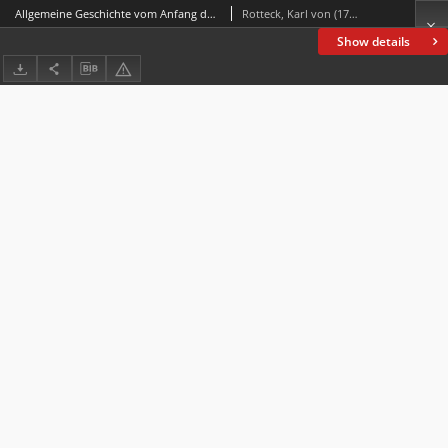
Allgemeine Geschichte vom Anfang der französischen Revolution bis zur Stiftung der heiligen Allianz : für denkende Geschichtfreunde /
Rotteck, Karl von (1775-1840)
Show details