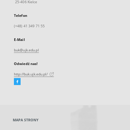
25-406 Kielce
Telefon
(+48) 41 349 71 55
E-Mail
buk@ujk.edu.pl
Odwiedź nas!
http://buk.ujk.edu.pl/
Facebook
Link
zewnętrzny,
otworzy
się
w
nowej
MAPA STRONY
karcie