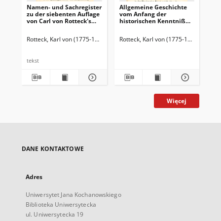
Namen- und Sachregister
Allgemeine Geschichte
Obr
zu der siebenten Auflage
vom Anfang der
pow
von Carl von Rotteck's
historischen Kenntniß
na
Allgemeine Geschichte in
bis auf unsere Zeiten :
naj
neun Bänden.
für denkende
Rotteck, Karl von (1775-1840)
Rotteck, Karl von (1775-1840)
Rot
Geschichtsfreunde. Bd. 1
tekst
tek
Więcej
DANE KONTAKTOWE
Adres
Uniwersytet Jana Kochanowskiego
Biblioteka Uniwersytecka
ul. Uniwersytecka 19