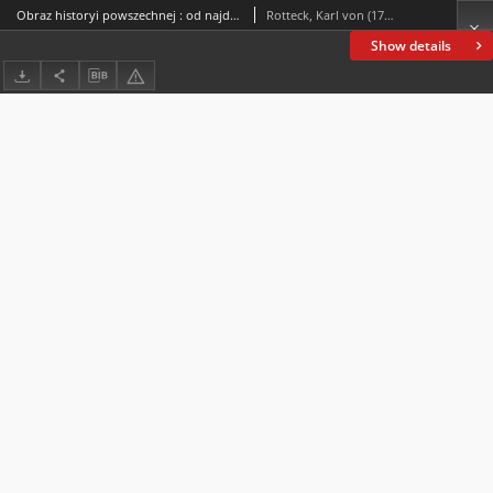
Obraz historyi powszechnej : od najdawniejszych do najnowszych czasów. T. 1
Rotteck, Karl von (1775-1840)
Show details