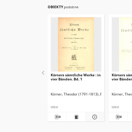
OBIEKTY
podobne
Körners sämtliche Werke : in
Körners säm
vier Bänden. Bd. 1
vier Bänden
Körner, Theodor (1791-1813)
Fischer, Hermann (
Körner, The
tekst
tekst