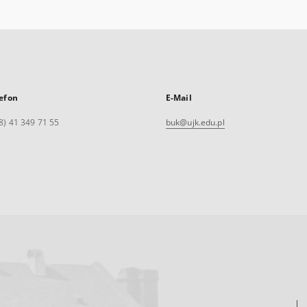
efon
E-Mail
8) 41 349 71 55
buk@ujk.edu.pl