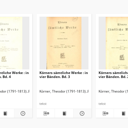
tliche Werke : in
Körners sämtliche Werke : in
Körners sämtlich
. Bd. 4
vier Bänden. Bd. 3
vier Bänden. Bd. 
1851-1920). Przedm.
odor (1791-1813)
Fischer, Hermann (1851-1920). Przedm.
Körner, Theodor (1791-1813)
Fischer, Hermann (1851-
Körner, Theodor (
tekst
tekst