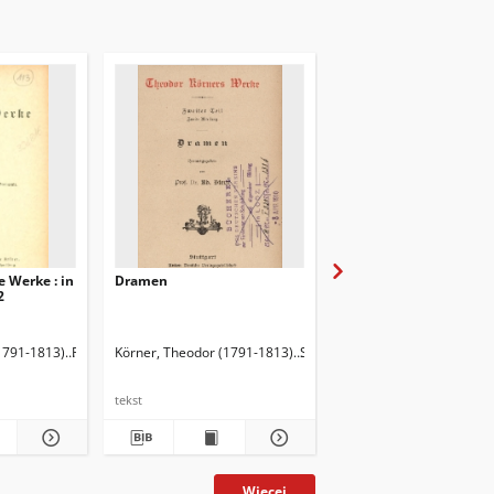
e Werke : in
Dramen
Rätsel
2
1920). Przedm.
1791-1813)
Fischer, Hermann (1851-1920). Przedm.
Körner, Theodor (1791-1813)
Stern, Adolf (1835-1907). Red.
Körner, Theodor (1791-
tekst
tekst
Więcej