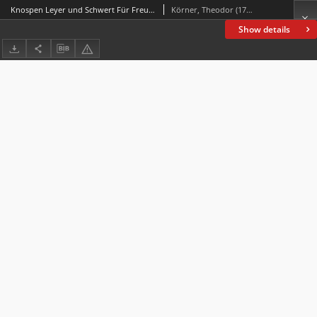
Knospen Leyer und Schwert Für Freunde Poetischer Nachlass Nachlese
Körner, Theodor (1791-1813)
Show details