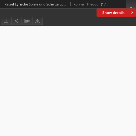
Rätsel Lyrische Spiele und Scherze Epische Fragmente Erzählungen Mündliche Erzählungen Theodor Körners Dramatische Beiträge
Körner, Theodor (1791-1813)
Show details