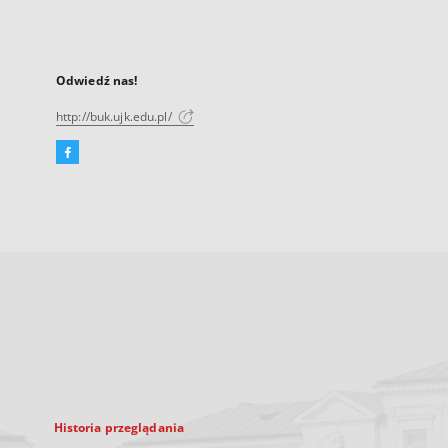
Odwiedź nas!
http://buk.ujk.edu.pl/
Facebook
Link
zewnętrzny,
otworzy
się
w
nowej
karcie
Historia przeglądania