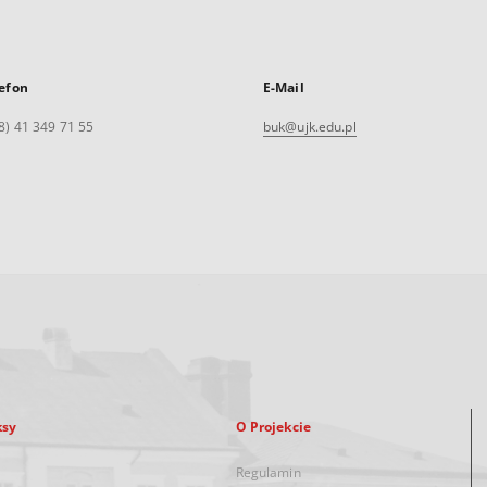
efon
E-Mail
8) 41 349 71 55
buk@ujk.edu.pl
ksy
O Projekcie
Regulamin