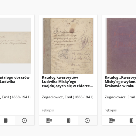
atalogu obrazów
Katalog kwasorytów
Katalog „Kwasor
 Ludwika
Ludwika Misky’ego
Misky’ego wykon
znajdujących się w zbiorze
Krakowie w roku 
gorzeńskim Emila
1916”.
Zegadłowicza
(red. naczelny)
, Emil (1888-1941)
Hamann Bruno. Red. odpowiedzialny
Zegadłowicz, Emil (1888-1941)
Zegadłowicz, Emil
rękopis
rękopis