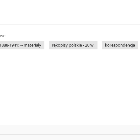
owe:
1888-1941) -- materiały
rękopisy polskie - 20 w.
korespondencja