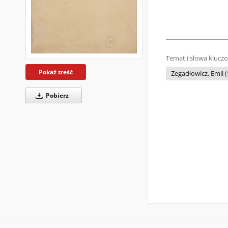
Temat i słowa klucz
Pokaż treść
Zegadłowicz, Emil (
Pobierz