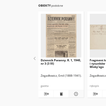
OBIEKTY
podobne
Dziennik Poranny. R. 1, 1940,
Fragment k
nr 3 (3 III)
i rysunków
Misky’ego
Zegadłowicz, Emil (1888-1941)
Reischer Leopold 
Zegadłowicz
gazeta
rękopis