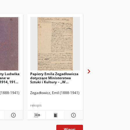
yty Ludwika
Papiery Emila Zegadłowicza
Papiery Emila Zegadło
ane w
dotyczące Ministerstwa
dotyczące Ministerstw
1914, 1915,
Sztuki i Kultury – „W
Sztuki i Kultury – pism
Ministerstwie Kultury i
które wyszły z MSiK
Sztuki”, artykuł
 (1888-1941)
Zegadłowicz, Emil (1888-1941)
Zegadłowicz, Emil (1888
rękopis
rękopis
Więcej