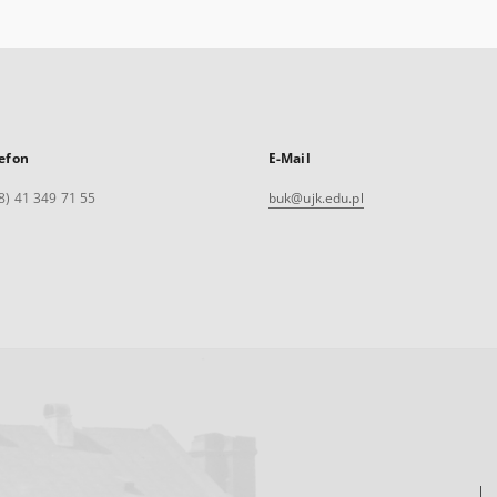
efon
E-Mail
8) 41 349 71 55
buk@ujk.edu.pl