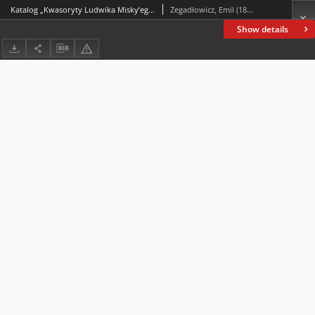
Katalog „Kwasoryty Ludwika Misky’ego wykonane w Krakowie w roku 1914, 1915, 1916”.
Zegadłowicz, Emil (1888-1941)
Show details