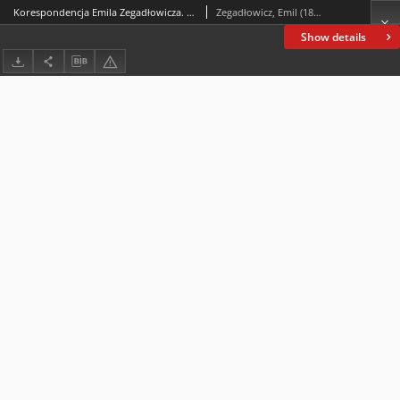
Korespondencja Emila Zegadłowicza. Listy młodych redaktorek zwanych „Trzydziestką” do Emila Zegadłowicza z lat 1937-1938
Zegadłowicz, Emil (1888-1941); Grupa „Trzydziestka” : Wermusówna Felicja i inne
Show details