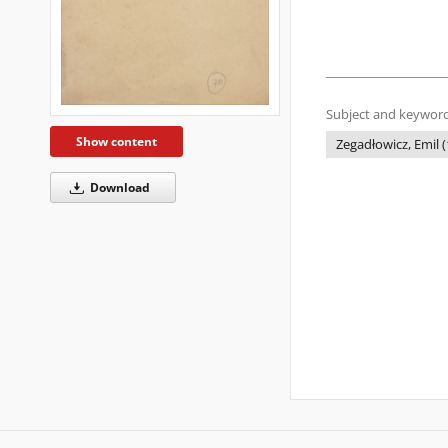
Subject and keyword
Show content
Zegadłowicz, Emil (
Download