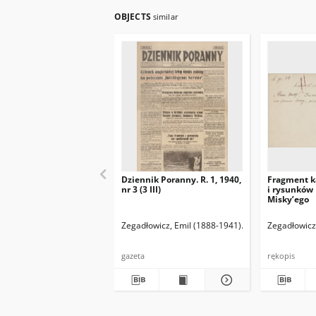
OBJECTS
similar
Dziennik Poranny. R. 1, 1940,
Fragment k
nr 3 (3 III)
i rysunków
Misky’ego
Zegadłowicz, Emil (1888-1941)
Reischer Leopold 
Zegadłowicz
gazeta
rękopis