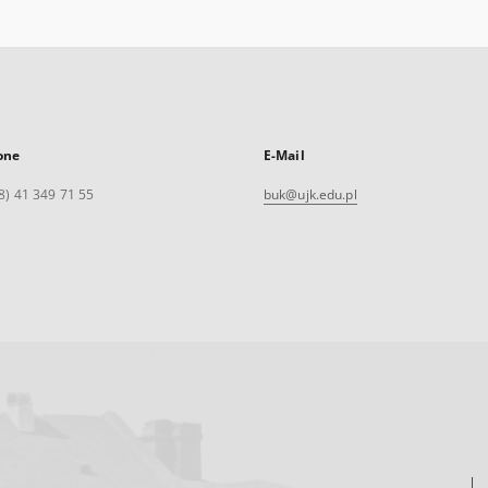
one
E-Mail
8) 41 349 71 55
buk@ujk.edu.pl