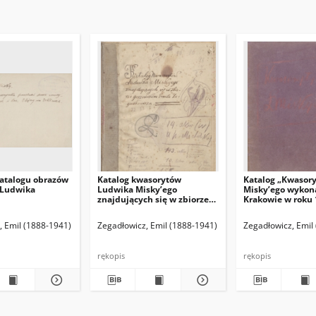
atalogu obrazów
Katalog kwasorytów
Katalog „Kwasor
 Ludwika
Ludwika Misky’ego
Misky’ego wykon
znajdujących się w zbiorze
Krakowie w roku 
gorzeńskim Emila
1916”.
Zegadłowicza
(red. naczelny)
, Emil (1888-1941)
Hamann Bruno. Red. odpowiedzialny
Zegadłowicz, Emil (1888-1941)
Zegadłowicz, Emil
rękopis
rękopis