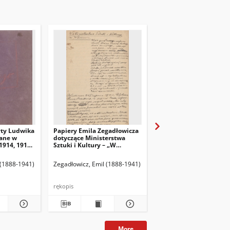
yty Ludwika
Papiery Emila Zegadłowicza
Papiery Emila Zegadło
ane w
dotyczące Ministerstwa
dotyczące Ministerstw
1914, 1915,
Sztuki i Kultury – „W
Sztuki i Kultury – pism
Ministerstwie Kultury i
które wyszły z MSiK
Sztuki”, artykuł
 (1888-1941)
Zegadłowicz, Emil (1888-1941)
Zegadłowicz, Emil (1888
rękopis
rękopis
More