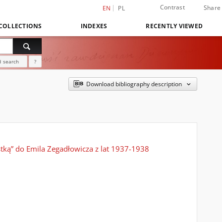
Contrast
Share
EN
PL
COLLECTIONS
INDEXES
RECENTLY VIEWED
 search
?
Download bibliography description
tką” do Emila Zegadłowicza z lat 1937-1938