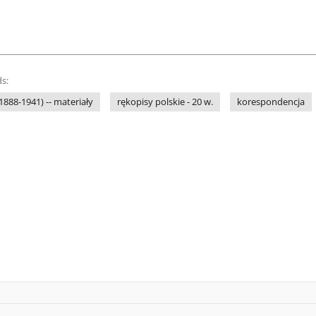
s:
1888-1941) -- materiały
rękopisy polskie - 20 w.
korespondencja