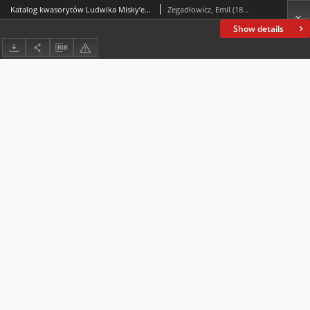
Katalog kwasorytów Ludwika Misky’ego znajdujących się w zbiorze gorzeńskim Emila Zegadłowicza
Zegadłowicz, Emil (1888-1941)
Show details