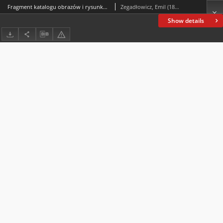
Fragment katalogu obrazów i rysunków Ludwika Misky’ego
Zegadłowicz, Emil (1888-1941)
Show details