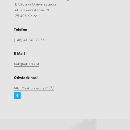
Biblioteka Uniwersytecka
ul. Uniwersytecka 19
25-406 Kielce
Telefon
(+48) 41 349 71 55
E-Mail
buk@ujk.edu.pl
Odwiedź nas!
http://buk.ujk.edu.pl/
Facebook
Link
zewnętrzny,
otworzy
się
w
nowej