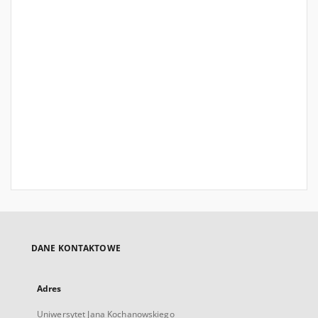
DANE KONTAKTOWE
Adres
Uniwersytet Jana Kochanowskiego