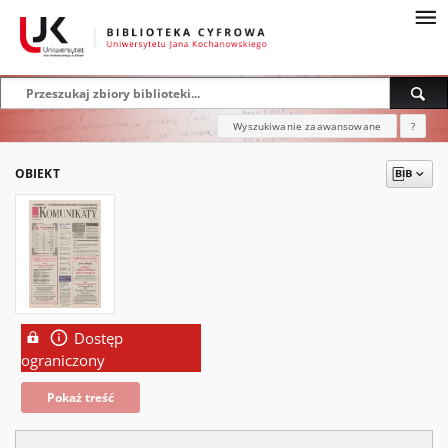
Wyszukiwanie zaawansowane
?
OBIEKT
Dostęp
ograniczony
Pokaż treść